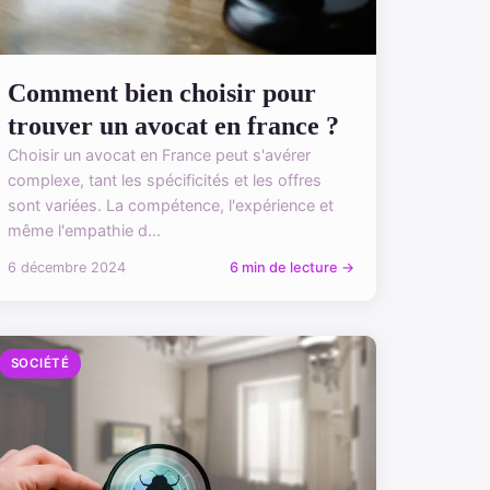
Comment bien choisir pour
trouver un avocat en france ?
Choisir un avocat en France peut s'avérer
complexe, tant les spécificités et les offres
sont variées. La compétence, l'expérience et
même l'empathie d...
6 décembre 2024
6 min de lecture →
SOCIÉTÉ