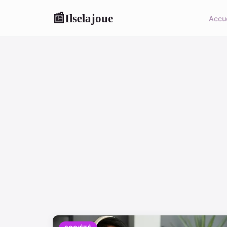
Ilselajoue
📰
Accue