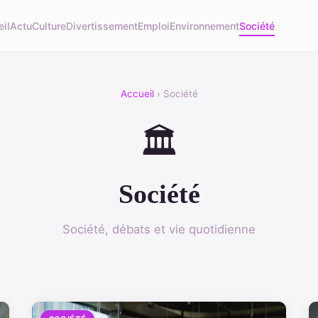
il
Actu
Culture
Divertissement
Emploi
Environnement
Société
Accueil
› Société
🏛️
Société
Société, débats et vie quotidienne