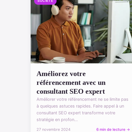
SOCIÉTÉ
Améliorez votre
référencement avec un
consultant SEO expert
Améliorer votre référencement ne se limite pas
à quelques astuces rapides. Faire appel à un
consultant SEO expert transforme votre
stratégie en profon...
27 novembre 2024
6 min de lecture →