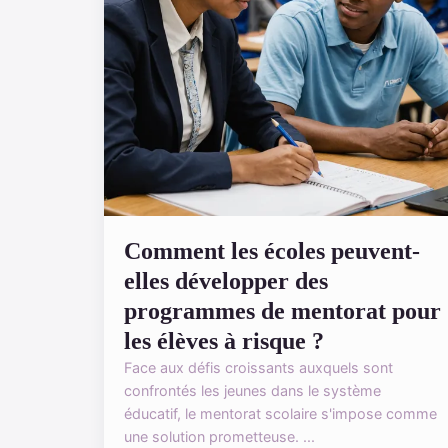
Comment les écoles peuvent-
elles développer des
programmes de mentorat pour
les élèves à risque ?
Face aux défis croissants auxquels sont
confrontés les jeunes dans le système
éducatif, le mentorat scolaire s'impose comme
une solution prometteuse. ...