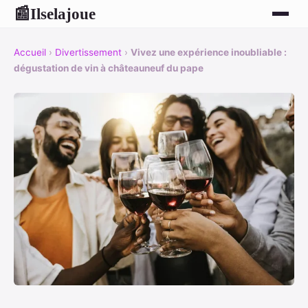
Ilselajoue
📰
Accueil
›
Divertissement
›
Vivez une expérience inoubliable :
dégustation de vin à châteauneuf du pape