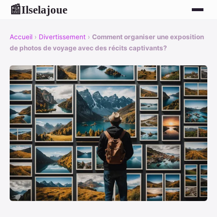
Ilselajoue
📰
Accueil
›
Divertissement
›
Comment organiser une exposition
de photos de voyage avec des récits captivants?