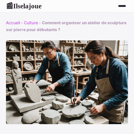
Ilselajoue
📰
Accueil
›
Culture
›
Comment organiser un atelier de sculpture
sur pierre pour débutants ?