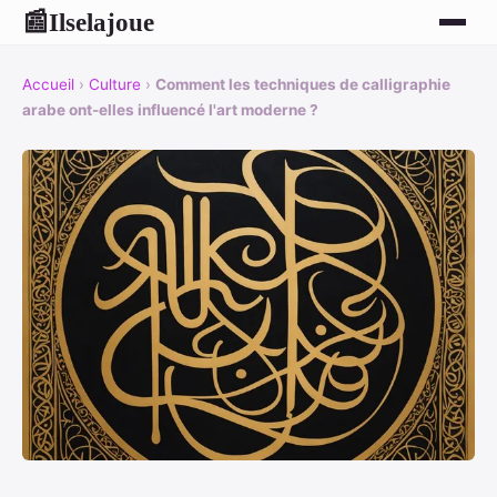
Ilselajoue
📰
Accueil
›
Culture
›
Comment les techniques de calligraphie
arabe ont-elles influencé l'art moderne ?