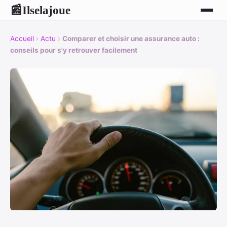
Ilselajoue
📰
Accueil
›
Actu
›
Comparer et choisir une assurance auto :
conseils pour s'y retrouver facilement