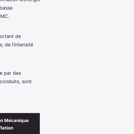
 basse
VMC.
portant de
, de l’intensité
e par des
 conduits, sont
ion Mécanique
flation