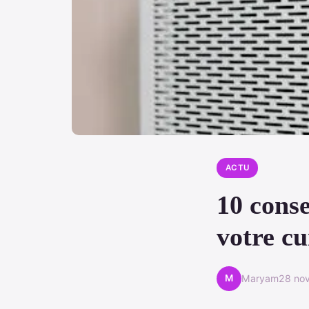
ACTU
10 conse
votre cu
M
Maryam
28 no