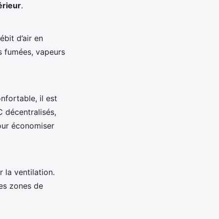
térieur
.
bit d’air en
es fumées, vapeurs
fortable, il est
 décentralisés,
our économiser
 la ventilation.
des zones de