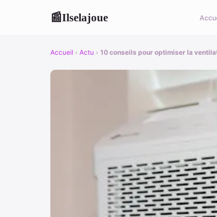
Ilselajoue
📰
Accue
Accueil
›
Actu
›
10 conseils pour optimiser la ventila