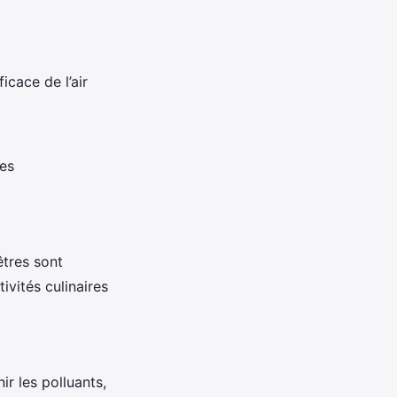
icace de l’air
nes
êtres sont
ivités culinaires
r les polluants,