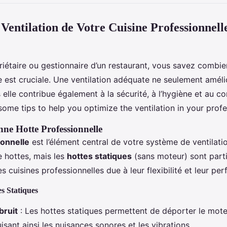
Ventilation de Votre Cuisine Professionnell
riétaire ou gestionnaire d’un restaurant, vous savez combien
e est cruciale. Une ventilation adéquate ne seulement amélio
ais elle contribue également à la sécurité, à l’hygiène et au c
some tips to help you optimize the ventilation in your profe
nne Hotte Professionnelle
ionnelle
est l’élément central de votre système de ventilation
e hottes, mais les
hottes statiques
(sans moteur) sont part
s cuisines professionnelles due à leur flexibilité et leur pe
s Statiques
bruit
: Les hottes statiques permettent de déporter le moteu
uisant ainsi les nuisances sonores et les vibrations.