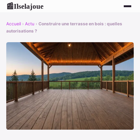
Ilselajoue
📰
Accueil
›
Actu
›
Construire une terrasse en bois : quelles
autorisations ?